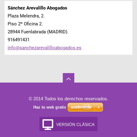
Sánchez Arevalillo Abogados
Plaza Melendra, 2.
Piso 2º Oficina 2.
28944 Fuenlabrada (MADRID).
916491431
info@san
chezarev
alilloab
ogados.e
s
© 2014 Todos los derechos reservados.
Haz tu web gratis
VERSIÓN CLÁSICA