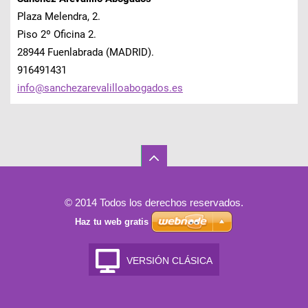
Plaza Melendra, 2.
Piso 2º Oficina 2.
28944 Fuenlabrada (MADRID).
916491431
info@san
chezarev
alilloab
ogados.e
s
© 2014 Todos los derechos reservados.
Haz tu web gratis
VERSIÓN CLÁSICA